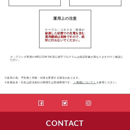
運用上の注意
ケーブル・コネクタ・筐体が
破損した状態での充電を含む
運用継続は危険ですので、絶
対に行わないでください。
※：プリンタ専用のWELCOM 5年安心保守プログラムは保証対象が異なりますのでご確認く
ださい。
※改良の為、予告無く外観・仕様を変更する場合があります。
※各製品名・社名は該当各社の商標又は登録商標です。
［ 商標について ］
も参照ください。
CONTACT