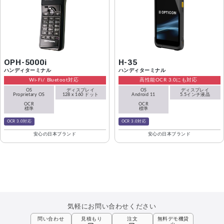
OPH-5000i
H-35
ハンディターミナル
ハンディターミナル
Wi-Fi/ Bluetoot対応
高性能OCR 3.0にも対応
OS
ディスプレイ
OS
ディスプレイ
Proprietary OS
128 x 160 ドット
Android 11
5.5インチ液晶
OCR
OCR
標準
標準
OCR 3.0対応
OCR 3.0対応
安心の日本ブランド
安心の日本ブランド
気軽にお問い合わせください
問い合わせ
見積もり
注文
無料デモ機貸