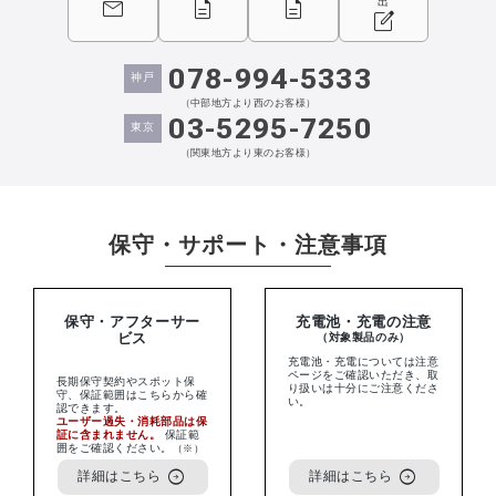
mail
description
description
出
edit_square
078-994-5333
神戸
（中部地方より西のお客様）
03-5295-7250
東京
（関東地方より東のお客様）
保守・サポート・注意事項
保守・アフターサー
充電池・充電の注意
ビス
（対象製品のみ）
充電池・充電については注意
ページをご確認いただき、取
長期保守契約やスポット保
り扱いは十分にご注意くださ
守、保証範囲はこちらから確
い。
認できます。
ユーザー過失・消耗部品は保
証に含まれません。
保証範
囲をご確認ください。
（※）
arrow_circle_right
arrow_circle_right
詳細はこちら
詳細はこちら