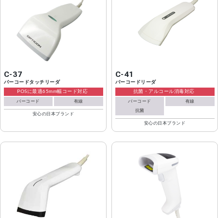
メーカーから選ぶ
CountThings
数量カウント
C-37
C-41
バーコードタッチリーダ
バーコードリーダ
POSに最適65mm幅コード対応
抗菌・アルコール消毒対応
バーコード
有線
バーコード
有線
抗菌
安心の日本ブランド
安心の日本ブランド