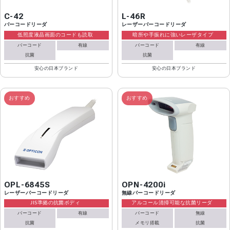
C-42
L-46R
バーコードリーダ
レーザーバーコードリーダ
低照度液晶画面のコードも読取
暗所や手振れに強いレーザタイプ
バーコード
有線
バーコード
有線
抗菌
抗菌
安心の日本ブランド
安心の日本ブランド
おすすめ
おすすめ
OPL-6845S
OPN-4200i
レーザーバーコードリーダ
無線バーコードリーダ
JIS準拠の抗菌ボディ
アルコール清掃可能な抗菌リーダ
バーコード
有線
バーコード
無線
抗菌
メモリ搭載
抗菌