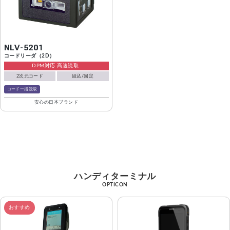
NLV-5201
コードリーダ（2D）
DPM対応 高速読取
2次元コード
組込/固定
コード一括読取
安心の日本ブランド
ハンディターミナル
OPTICON
おすすめ