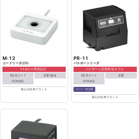
M-12
PR-11
コードリーダ(2D)
パスポートリーダ
14.8ｍｍ薄型設計
パスポート読取特化モデル
2次元コード
定置/組込
2次元コード
定置
OCR対応
OCR対応
コード一括読取
安心の日本ブランド
安心の日本ブランド