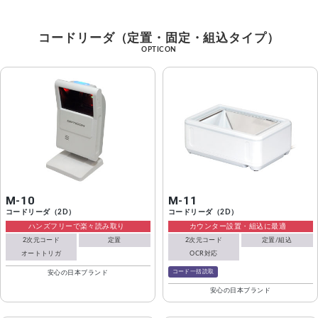
コードリーダ（定置・固定・組込タイプ）
OPTICON
M-10
M-11
コードリーダ（2D）
コードリーダ（2D）
ハンズフリーで楽々読み取り
カウンター設置・組込に最適
2次元コード
定置
2次元コード
定置/組込
オートトリガ
OCR対応
コード一括読取
安心の日本ブランド
安心の日本ブランド