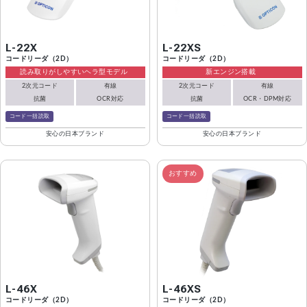
L-22X
L-22XS
コードリーダ（2D）
コードリーダ（2D）
読み取りがしやすいヘラ型モデル
新エンジン搭載
2次元コード
有線
2次元コード
有線
抗菌
OCR対応
抗菌
OCR・DPM対応
コード一括読取
コード一括読取
安心の日本ブランド
安心の日本ブランド
おすすめ
L-46X
L-46XS
コードリーダ（2D）
コードリーダ（2D）