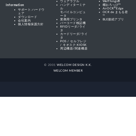
ウェアラブル
WelThings®
ハンディターミナ
棚おろっぴ™
Information
®
ル
AirOCR
Edge
サポート:ハードウ
モバイルコンピュ
OCR de まもる君
ェア
ータ
™
ダウンロード
業務用プリンタ
BLE接続アプリ
会社案内
バーコード検証機
個人情報保護方針
RFIDリーダ/ライ
タ
カードリーダ/ライ
タ
POS / セルフレジ
/ キオスク:KIOSK
周辺機器/関連機器
© 2001
WELCOM DESIGN K.K.
WELCOM MEMBER