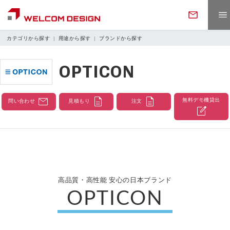
カテゴリから探す
用途から探す
ブランドから探す
OPTICON
製品情報
mail
description
description
無料デモ機貸出
製品カテゴリ
問い合わせ
見積もり
注文
ソフトウェア
edit_square
バーコードリーダ
定置・固定・組込リーダ
サポート
ソフトウェア一覧
WELCOMアプリ
ハンディターミナル
データコレクタ
ダウンロード
保守・アフターサービス
修理について
業務・用途から探す
高品質・高性能 安心の日本ブランド
お問い合わせ
ウェアラブルリーダ
RFIDリーダライタ
OPTICON
取説・プログラムDL
カタログDL
返品・交換
ソフトウェアサポート
データ収集
在庫管理
フォームでのお問い合わせ
決済・POS端末
カードリーダ
会社案内
ニュース・トピックス
購入ガイド
展示会情報
評価用アプリDL
WELCOMアプリDL