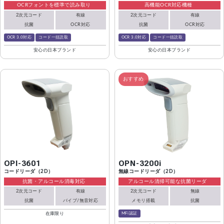
OCRフォントを標準で読み取り
高機能OCR対応機種
2次元コード
有線
2次元コード
有線
抗菌
OCR対応
抗菌
OCR対応
OCR 3.0対応
コード一括読取
OCR 3.0対応
コード一括読取
安心の日本ブランド
安心の日本ブランド
おすすめ
OPI-3601
OPN-3200i
コードリーダ（2D）
無線コードリーダ（2D）
抗菌・アルコール消毒対応
アルコール清掃可能な抗菌リーダ
2次元コード
有線
2次元コード
無線
抗菌
バイブ/無音対応
メモリ搭載
抗菌
MFi認証
在庫限り