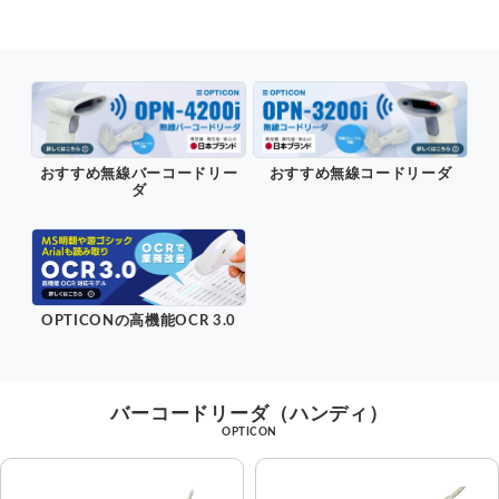
OCR
照合・チェック
お問い合わせ
お見積り依頼
業務用プリンタ
バーコード検証機
数量カウント
画像撮影・収集
資料請求
無料デモ機・貸出
機能・用途から探す
バーコード作成
キーボードウェッジ
注文フォーム
開発・カスタマイズ相談
小売・POS
医療・ヘルスケア
おすすめ無線バーコードリー
おすすめ無線コードリーダ
ダ
デコーダ
BHT関連
公共・選挙
パスポート読み取り
電話でのお問い合わせ
Honeywell関連
OCR対応
DPM対応
03-5295-7250
OPTICONの高機能OCR 3.0
東京｜関東地方より東のお客様
お勧めアプリ
画像エビデンス
iPadと接続スキャナ
078-994-5333
™
®
WelPet
AirOCR
Edge
神戸｜中部地方より西のお客様
バーコードリーダ（ハンディ）
ハンディ業務アプリ
オンデバイスOCR
コスト重視モデル
OPTICON
®
™
WelThings
AirWebApp
在庫管理ソフト
Webデータ収集