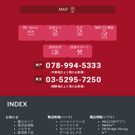
pin_drop
MAP
問い合わせ
見積もり
注文
無料デモ機貸
mail
description
description
出
edit_square
資料請求
技術サポート
menu_book
construction
078-994-5333
神戸
（中部地方より西のお客様）
03-5295-7250
東京
（関東地方より東のお客様）
INDEX
お知らせ
製品情報(ハード)
製品情報(ソフト)
購入ガイド
バーコードリーダ
WELCOMアプリ
展示会情報
コードリーダ
WelPet™
メルマガ
モバイルリーダ
DB Bridge Manag
販売終了品
データコレクタ
er™